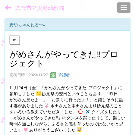
八代市立麦島幼稚園
Toggl
麦幼ちゃんねる☆=
がめさんがやってきた‼プロ
ジェクト
投稿日時 : 2023/11/27
承認者
11月24日（金）「がめさんがやってきた‼プロジェクト」に
参加しました
妙見祭の翌日ということもあり、「昨日、
がめさん見たよ！」「お祭りに行ったよ！」と嬉しそうに話
す姿がありました
水田さんと本田さんより妙見祭のこと
をいろいろ教えていただきました。
クイズをしたり
「がめさんがやってきた‼」のダンスを踊ったりして、楽しい
時間を過ごしながら、ふるさと感も育ったのではないかと思
います
ありがとうございました