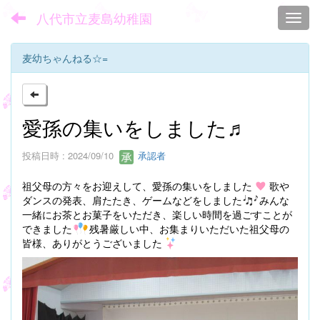
八代市立麦島幼稚園
Toggl
麦幼ちゃんねる☆=
愛孫の集いをしました♬
投稿日時 : 2024/09/10
承認者
祖父母の方々をお迎えして、愛孫の集いをしました
歌や
ダンスの発表、肩たたき、ゲームなどをしました
みんな
一緒にお茶とお菓子をいただき、楽しい時間を過ごすことが
できました
残暑厳しい中、お集まりいただいた祖父母の
皆様、ありがとうございました