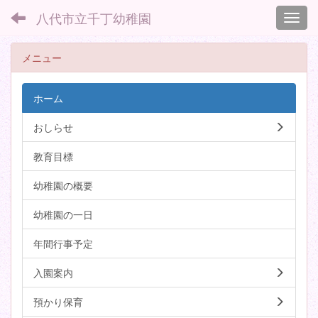
八代市立千丁幼稚園
Toggl
メニュー
ホーム
おしらせ
教育目標
幼稚園の概要
幼稚園の一日
年間行事予定
入園案内
預かり保育